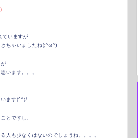
か）
れていますが
ちゃいましたね(;^ω^)
すが
と思います。。。
し
す(^^)/
なことですし、
いる人も少なくはないのでしょうね。。。。