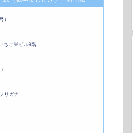
号）
7いちご栄ビル9階
み）
フリガナ