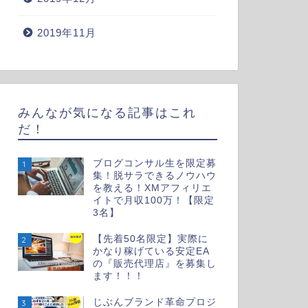
2019年11月
みんなが気になる記事はこれ
だ！
ブログコンサル生を限定募
1
集！脱サラできるノウハウ
を教える！XMアフィリエ
イトで月収100万！【限定
3名】
【先着50名限定】実際に
2
かなり稼げている安定EA
の『販売代理店』を募集し
ます！！！
じぶんブランド革命プロジ
3