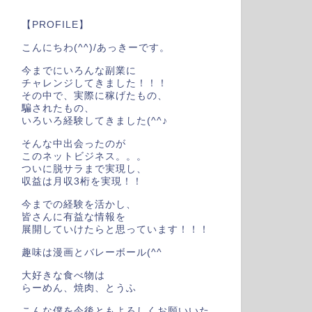
【PROFILE】
こんにちわ(^^)/あっきーです。
今までにいろんな副業に
チャレンジしてきました！！！
その中で、実際に稼げたもの、
騙されたもの、
いろいろ経験してきました(^^♪
そんな中出会ったのが
このネットビジネス。。。
ついに脱サラまで実現し、
収益は月収3桁を実現！！
今までの経験を活かし、
皆さんに有益な情報を
展開していけたらと思っています！！！
趣味は漫画とバレーボール(^^
大好きな食べ物は
らーめん、焼肉、とうふ
こんな僕を今後ともよろしくお願いいた