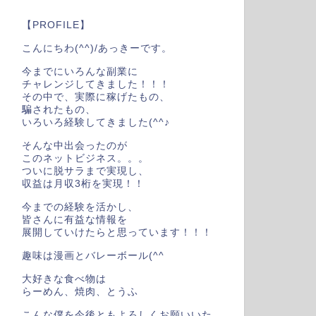
【PROFILE】
こんにちわ(^^)/あっきーです。
今までにいろんな副業に
チャレンジしてきました！！！
その中で、実際に稼げたもの、
騙されたもの、
いろいろ経験してきました(^^♪
そんな中出会ったのが
このネットビジネス。。。
ついに脱サラまで実現し、
収益は月収3桁を実現！！
今までの経験を活かし、
皆さんに有益な情報を
展開していけたらと思っています！！！
趣味は漫画とバレーボール(^^
大好きな食べ物は
らーめん、焼肉、とうふ
こんな僕を今後ともよろしくお願いいた