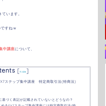
きています。
のですねｗ
集中講座
について、
tents
[
]
hide
X7ステップ集中講座 特定商取引法(特商法)
)に基づく表記が記載されていないとどうなの？
じめるFX7ステップ集中講座には特定商取引法(特