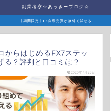
副業考察☆あっきーブログ☆
【期間限定】FX自動売買が無料で試せる
中ゼロからはじめるFX7ステッ
げる？評判と口コミは？
2020年7月26日