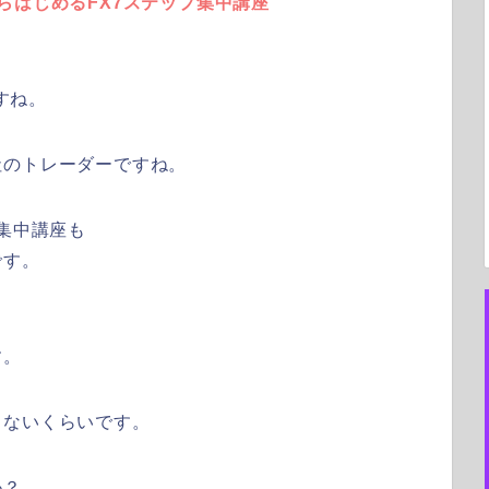
らはじめるFX7ステップ集中講座
すね。
社のトレーダーですね。
集中講座も
です。
す。
きないくらいです。
か？