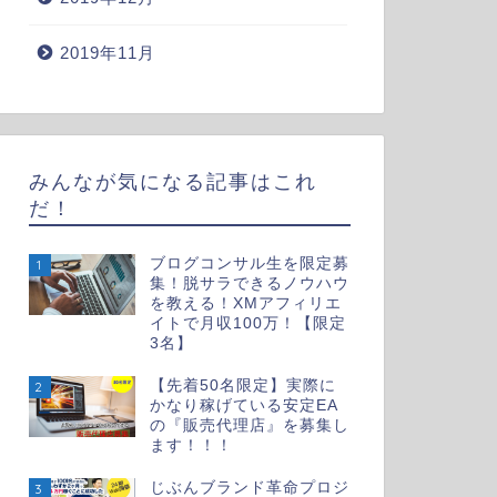
2019年11月
みんなが気になる記事はこれ
だ！
ブログコンサル生を限定募
1
集！脱サラできるノウハウ
を教える！XMアフィリエ
イトで月収100万！【限定
3名】
【先着50名限定】実際に
2
かなり稼げている安定EA
の『販売代理店』を募集し
ます！！！
じぶんブランド革命プロジ
3