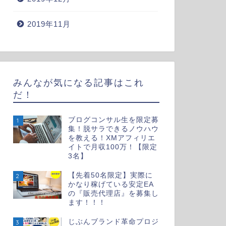
2019年11月
みんなが気になる記事はこれ
だ！
ブログコンサル生を限定募
1
集！脱サラできるノウハウ
を教える！XMアフィリエ
イトで月収100万！【限定
3名】
【先着50名限定】実際に
2
かなり稼げている安定EA
の『販売代理店』を募集し
ます！！！
じぶんブランド革命プロジ
3