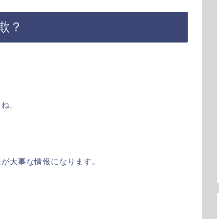
欺？
。
よね。
て
報が大事な情報になります。