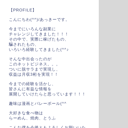
【PROFILE】
こんにちわ(^^)/あっきーです。
今までにいろんな副業に
チャレンジしてきました！！！
その中で、実際に稼げたもの、
騙されたもの、
いろいろ経験してきました(^^♪
そんな中出会ったのが
このネットビジネス。。。
ついに脱サラまで実現し、
収益は月収3桁を実現！！
今までの経験を活かし、
皆さんに有益な情報を
展開していけたらと思っています！！！
趣味は漫画とバレーボール(^^
大好きな食べ物は
らーめん、焼肉、とうふ
こんな僕を今後ともよろしくお願いいた