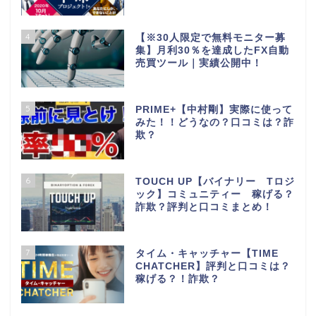
4
【※30人限定で無料モニター募
集】月利30％を達成したFX自動
売買ツール｜実績公開中！
5
PRIME+【中村剛】実際に使って
みた！！どうなの？口コミは？詐
欺？
6
TOUCH UP【バイナリー Tロジ
ック】コミュニティー 稼げる？
詐欺？評判と口コミまとめ！
7
タイム・キャッチャー【TIME
CHATCHER】評判と口コミは？
稼げる？！詐欺？