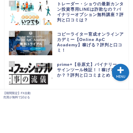
8
トレーダー・ショウの最新カンタ
ン投資専用LINEは詐欺なの？バ
イナリーオプション無料講座？評
判と口コミは？
9
コピーライター育成オンラインア
【期間限定】FX自動売買
カデミー【Online ApC
が無料で試せる
Academy】稼げる？評判と口コ
ミ！
10
prime+【谷原丈】バイナリー
サインツール検証！！稼げるの
か？？評判と口コミまとめ！
MENU
【期間限定】FX自動
11
Ryo’s裁量コピートレードシステ
売買が無料で試せる
ム 検証！評判と口コミ！稼げ
る？