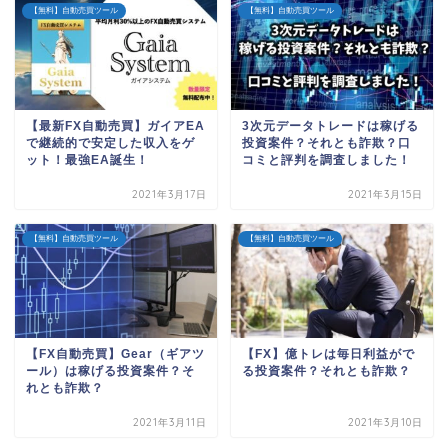
【無料】自動売買ツール
【無料】自動売買ツール
【最新FX自動売買】ガイアEA
3次元データトレードは稼げる
で継続的で安定した収入をゲ
投資案件？それとも詐欺？口
ット！最強EA誕生！
コミと評判を調査しました！
2021年3月17日
2021年3月15日
【無料】自動売買ツール
【無料】自動売買ツール
【FX自動売買】Gear（ギアツ
【FX】億トレは毎日利益がで
ール）は稼げる投資案件？そ
る投資案件？それとも詐欺？
れとも詐欺？
2021年3月11日
2021年3月10日