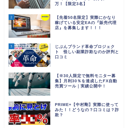
万！【限定3名】
2
【先着50名限定】実際にかなり
稼げている安定EAの『販売代理
店』を募集します！！！
3
じぶんブランド革命プロジェク
ト 怪しい副業詐欺なのか評判と
口コミ
4
【※30人限定で無料モニター募
集】月利30％を達成したFX自動
売買ツール｜実績公開中！
5
PRIME+【中村剛】実際に使って
みた！！どうなの？口コミは？詐
欺？