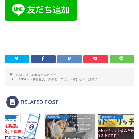
HOME
副業専門レビュー
DRIVEN（朝倉直人）評判と口コミは？稼げる？！詐欺？
RELATED POST
専門レビュー
副業専門レビュー
副業専門レビュー