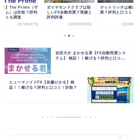
業】The Prime（ザ
ダイヤモンドクラブは怪
ゲットリッチは稼げ
ライム）は詐欺？評判
しいFX自動売買？実績と
業？評判と口コミ
口コミを調査
評判評価
2021年6月7日
2020年9月15日
2020年8月
吉田大介 まかせる君【FX自動売買シス
テム】 検証！！稼げる？評判と口コ...
ヒューマノイドFX【佐藤ひかる】検
証！！稼げる？評判と口コミ！詐欺？