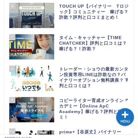
6
TOUCH UP【バイナリー Tロジ
ック】コミュニティー 稼げる？
詐欺？評判と口コミまとめ！
7
タイム・キャッチャー【TIME
CHATCHER】評判と口コミは？
稼げる？！詐欺？
8
トレーダー・ショウの最新カンタ
ン投資専用LINEは詐欺なの？バ
【期間限定】FX自動売買
イナリーオプション無料講座？評
が無料で試せる
判と口コミは？
9
コピーライター育成オンラインア
カデミー【Online ApC
Academy】稼げる？評判と口コ
ミ！
MENU
10
prime+【谷原丈】バイナリー
サインツール検証！！稼げるの