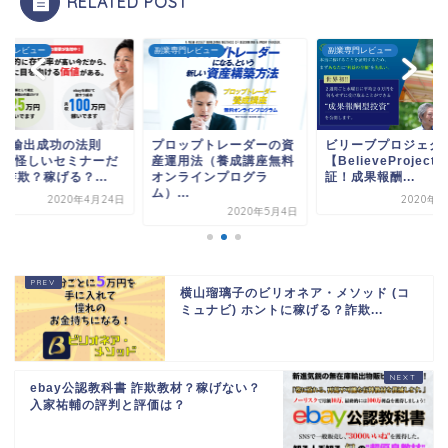
RELATED POST
専門レビュー
副業専門レビュー
副業専門レビュー
bay輸出成功の法則
プロップトレーダーの資
ビリーブプロジェク
20 怪しいセミナーだ
産運用法（養成講座無料
【BelieveProject
詐欺？稼げる？...
オンラインプログラ
証！成果報酬...
ム）...
2020年4月24日
2020年3
2020年5月4日
横山瑠璃子のビリオネア・メソッド (コ
ミュナビ) ホントに稼げる？詐欺...
ebay公認教科書 詐欺教材？稼げない？
入家祐輔の評判と評価は？