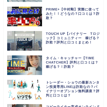
5
PRIME+【中村剛】実際に使って
みた！！どうなの？口コミは？詐
欺？
6
TOUCH UP【バイナリー Tロジ
ック】コミュニティー 稼げる？
詐欺？評判と口コミまとめ！
7
タイム・キャッチャー【TIME
CHATCHER】評判と口コミは？
稼げる？！詐欺？
8
トレーダー・ショウの最新カンタ
ン投資専用LINEは詐欺なの？バ
イナリーオプション無料講座？評
判と口コミは？
【期間限定】FX自動売買
が無料で試せる
9
コピーライター育成オンラインア