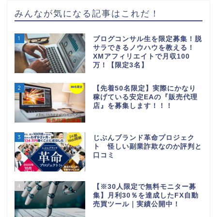
みんなが気になる記事はこれだ！
1
ブログコンサル生を限定募集！脱
サラできるノウハウを教える！
XMアフィリエイトで月収100
万！【限定3名】
2
【先着50名限定】実際にかなり
稼げている安定EAの『販売代理
店』を募集します！！！
3
じぶんブランド革命プロジェク
ト 怪しい副業詐欺なのか評判と
口コミ
4
【※30人限定で無料モニター募
集】月利30％を達成したFX自動
売買ツール｜実績公開中！