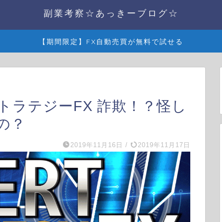
副業考察☆あっきーブログ☆
【期間限定】FX自動売買が無料で試せる
トラテジーFX 詐欺！？怪し
の？
2019年11月16日
/
2019年11月17日