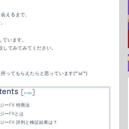
出会えるまで、
す。
しています。
比較してみてみてください。
ってもらえたらと思っています(*’ω’*)
tents
[
]
hide
ジーFX 特商法
ジーFXとは
ジーFX 評判と検証結果は？