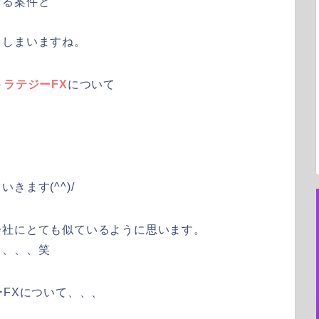
げる案件と
てしまいますね。
トラテジーFX
について
ます(^^)/
会社にとても似ているように思います。
、、、、笑
ーFXについて、、、