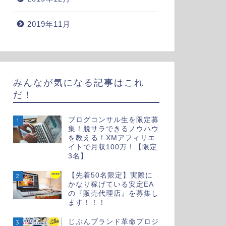
2019年11月
みんなが気になる記事はこれ
だ！
ブログコンサル生を限定募
1
集！脱サラできるノウハウ
を教える！XMアフィリエ
イトで月収100万！【限定
3名】
【先着50名限定】実際に
2
かなり稼げている安定EA
の『販売代理店』を募集し
ます！！！
じぶんブランド革命プロジ
3