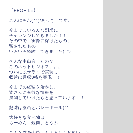
【PROFILE】
こんにちわ(^^)/あっきーです。
今までにいろんな副業に
チャレンジしてきました！！！
その中で、実際に稼げたもの、
騙されたもの、
いろいろ経験してきました(^^♪
そんな中出会ったのが
このネットビジネス。。。
ついに脱サラまで実現し、
収益は月収3桁を実現！！
今までの経験を活かし、
皆さんに有益な情報を
展開していけたらと思っています！！！
趣味は漫画とバレーボール(^^
大好きな食べ物は
らーめん、焼肉、とうふ
こんな僕を今後ともよろしくお願いいた