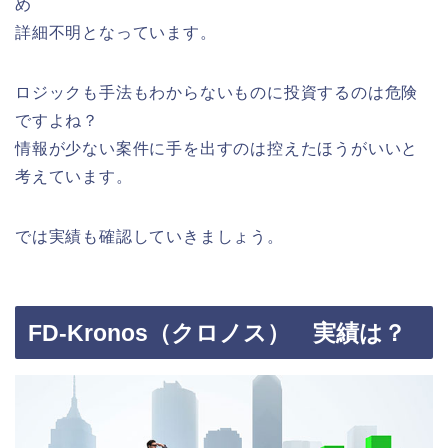
め
詳細不明となっています。
ロジックも手法もわからないものに投資するのは危険
ですよね？
情報が少ない案件に手を出すのは控えたほうがいいと
考えています。
では実績も確認していきましょう。
FD-Kronos（クロノス） 実績は？