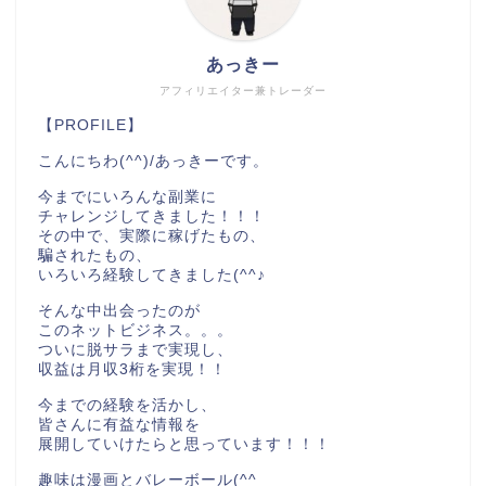
あっきー
アフィリエイター兼トレーダー
【PROFILE】
こんにちわ(^^)/あっきーです。
今までにいろんな副業に
チャレンジしてきました！！！
その中で、実際に稼げたもの、
騙されたもの、
いろいろ経験してきました(^^♪
そんな中出会ったのが
このネットビジネス。。。
ついに脱サラまで実現し、
収益は月収3桁を実現！！
今までの経験を活かし、
皆さんに有益な情報を
展開していけたらと思っています！！！
趣味は漫画とバレーボール(^^