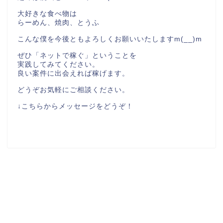
大好きな食べ物は
らーめん、焼肉、とうふ
こんな僕を今後ともよろしくお願いいたしますm(__)m
ぜひ「ネットで稼ぐ」ということを
実践してみてください。
良い案件に出会えれば稼げます。
どうぞお気軽にご相談ください。
↓こちらからメッセージをどうぞ！