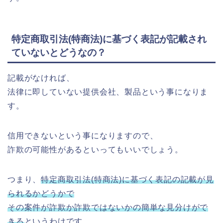
特定商取引法(特商法)に基づく表記が記載され
ていないとどうなの？
記載がなければ、
法律に即していない提供会社、製品という事になりま
す。
信用できないという事になりますので、
詐欺の可能性があるといってもいいでしょう。
つまり、
特定商取引法(特商法)に基づく表記の記載が見
られるかどうかで
その案件が詐欺か詐欺ではないかの簡単な見分けがで
きる
というわけです。