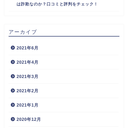
は詐欺なのか？口コミと評判をチェック！
アーカイブ
2021年6月
2021年4月
2021年3月
2021年2月
2021年1月
2020年12月