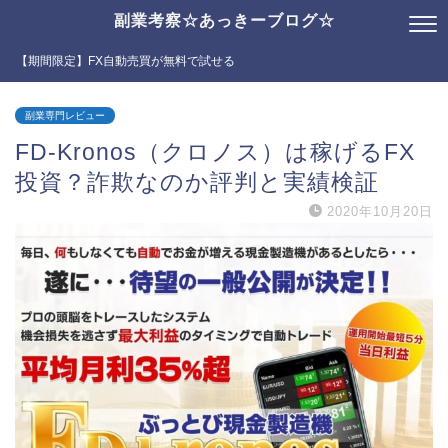
副業考察☆あっきーブログ☆
【期間限定】FX自動売買が無料で試せる
副業専門レビュー
FD-Kronos（クロノス）は稼げるFX
投資？詐欺なのか評判と実績検証
2020年10月20日