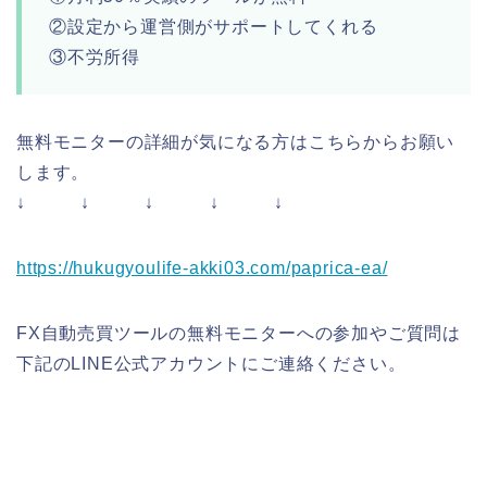
②設定から運営側がサポートしてくれる
③不労所得
無料モニターの詳細が気になる方はこちらからお願い
します。
↓ ↓ ↓ ↓ ↓
https://hukugyoulife-akki03.com/paprica-ea/
FX自動売買ツールの無料モニターへの参加やご質問は
下記のLINE公式アカウントにご連絡ください。