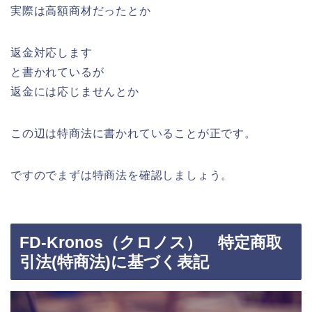
実際は高額商材だったとか
返金対応します
と書かれているが
返金には応じませんとか
この辺は特商法に書かれていることが正です。
ですのでまずは特商法を確認しましょう。
FD-Kronos（クロノス） 特定商取
引法(特商法)に基づく表記