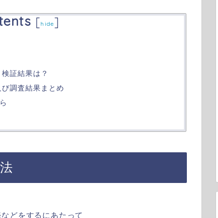
tents
[
]
hide
判と検証結果は？
察及び調査結果まとめ
ら
商法
売などをするにあたって