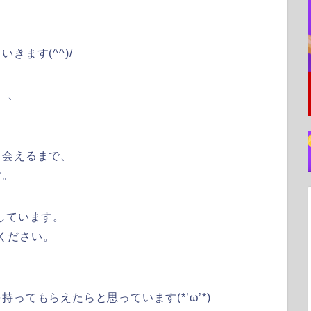
ます(^^)/
、、
出会えるまで、
す。
しています。
てください。
ってもらえたらと思っています(*’ω’*)