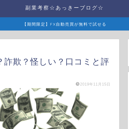
副業考察☆あっきーブログ☆
【期間限定】FX自動売買が無料で試せる
8) ？詐欺？怪しい？口コミと評
2019年11月15日