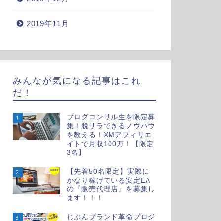
2019年11月
みんなが気になる記事はこれ
だ！
ブログコンサル生を限定募
1
集！脱サラできるノウハウ
を教える！XMアフィリエ
イトで月収100万！【限定
3名】
【先着50名限定】実際に
2
かなり稼げている安定EA
の『販売代理店』を募集し
ます！！！
じぶんブランド革命プロジ
3