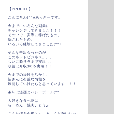
【PROFILE】
こんにちわ(^^)/あっきーです。
今までにいろんな副業に
チャレンジしてきました！！！
その中で、実際に稼げたもの、
騙されたもの、
いろいろ経験してきました(^^♪
そんな中出会ったのが
このネットビジネス。。。
ついに脱サラまで実現し、
収益は月収3桁を実現！！
今までの経験を活かし、
皆さんに有益な情報を
展開していけたらと思っています！！！
趣味は漫画とバレーボール(^^
大好きな食べ物は
らーめん、焼肉、とうふ
こんな僕を今後ともよろしくお願いいた