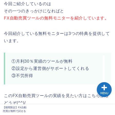
今回ご紹介しているのは
その一つのきっかけになればと
FX自動売買ツールの無料モニターを紹介しています。
今回紹介している無料モニターは3つの特典を提供して
います。
【期間限定】FX自動売買
①月利30％実績のツールが無料
が無料で試せる
②設定から運営側がサポートしてくれる
③不労所得
MENU
このFX自動売買ツールの実績を見たい方はこちらから
どうぞ(^^)/
【期間限定】FX自動
FX自動売買の実績はこちらをクリック！！
売買が無料で試せる