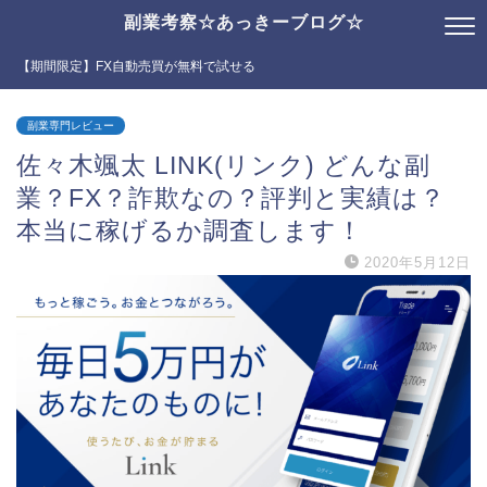
副業考察☆あっきーブログ☆
【期間限定】FX自動売買が無料で試せる
副業専門レビュー
佐々木颯太 LINK(リンク) どんな副
業？FX？詐欺なの？評判と実績は？
本当に稼げるか調査します！
2020年5月12日