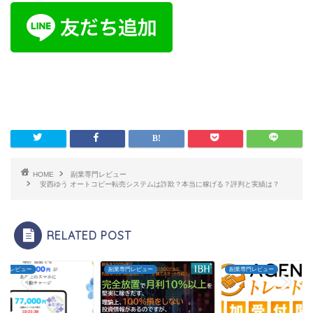
HOME
副業専門レビュー
安西ゆう オートコピー転売システムは詐欺？本当に稼げる？評判と実績は？
RELATED POST
専門レビュー
副業専門レビュー
副業専門レビュー