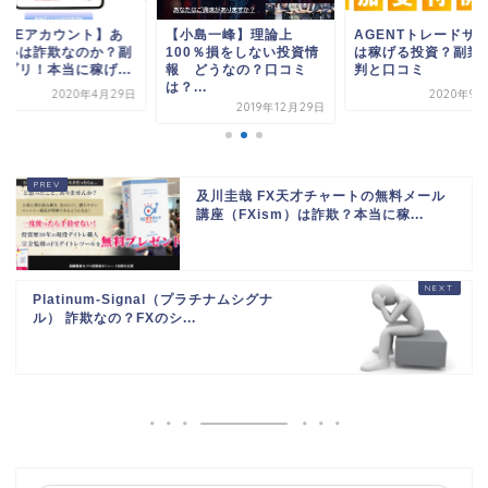
LINEアカウント】あ
【小島一峰】理論上
AGENTトレードサ
さいは詐欺なのか？副
100％損をしない投資情
は稼げる投資？副業
アプリ！本当に稼げ...
報 どうなの？口コミ
判と口コミ
は？...
2020年4月29日
2020年9月
2019年12月29日
及川圭哉 FX天才チャートの無料メール
講座（FXism）は詐欺？本当に稼...
Platinum-Signal（プラチナムシグナ
ル） 詐欺なの？FXのシ...