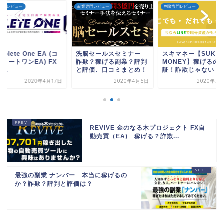
専門レビュー
副業専門レビュー
副業専門レビュー
mplete One EA (コ
洗脳セールスセミナー
スキマネー【SUKI
リートワンEA) FX
詐欺？稼げる副業？評判
MONEY】稼げるの
...
と評価、口コミまとめ！
証！詐欺じゃない？評.
2020年4月17日
2020年4月6日
2020年3月
REVIVE 金のなる木プロジェクト FX自
動売買（EA) 稼げる？詐欺...
最強の副業 ナンバー 本当に稼げるの
か？詐欺？評判と評価は？