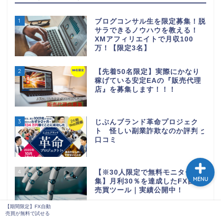
1
ブログコンサル生を限定募集！脱
サラできるノウハウを教える！
XMアフィリエイトで月収100
万！【限定3名】
2
【先着50名限定】実際にかなり
稼げている安定EAの『販売代理
店』を募集します！！！
【期間限定】FX自動売買
3
が無料で試せる
じぶんブランド革命プロジェク
ト 怪しい副業詐欺なのか評判と
口コミ
4
【※30人限定で無料モニター募
MENU
集】月利30％を達成したFX自動
売買ツール｜実績公開中！
【期間限定】FX自動
売買が無料で試せる