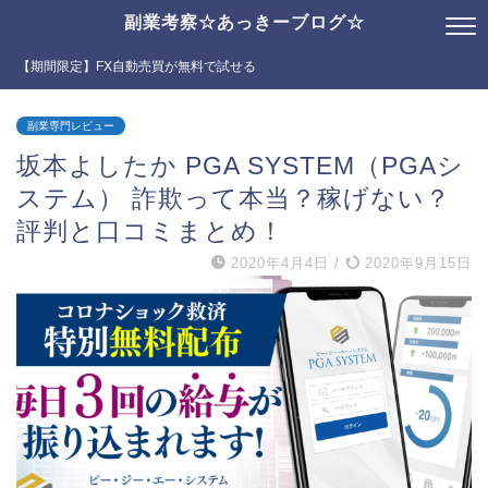
副業考察☆あっきーブログ☆
【期間限定】FX自動売買が無料で試せる
副業専門レビュー
坂本よしたか PGA SYSTEM（PGAシ
ステム） 詐欺って本当？稼げない？
評判と口コミまとめ！
2020年4月4日
/
2020年9月15日