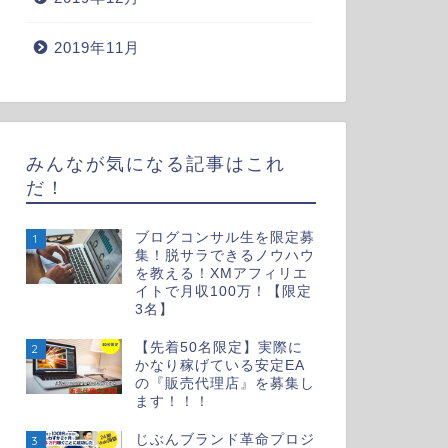
2019年11月
みんなが気になる記事はこれ
だ！
ブログコンサル生を限定募
1
集！脱サラできるノウハウ
を教える！XMアフィリエ
イトで月収100万！【限定
3名】
【先着50名限定】実際に
2
かなり稼げている安定EA
の『販売代理店』を募集し
ます！！！
じぶんブランド革命プロジ
3