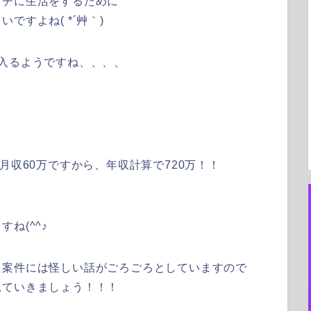
ッチに生活をするために
すよね( *´艸｀)
入るようですね、、、、
！
月収60万ですから、年収計算で720万！！
ね(^^♪
る案件には怪しい話がごろごろとしていますので
見ていきましょう！！！