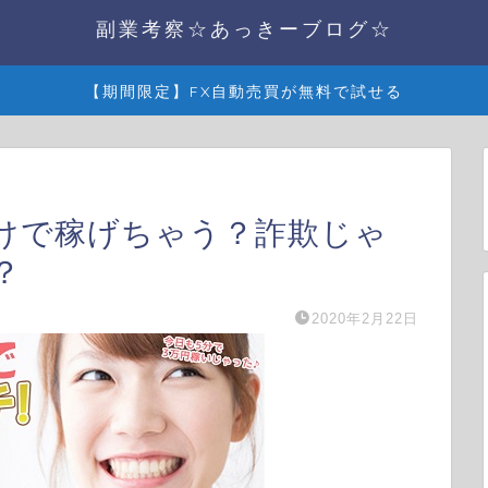
副業考察☆あっきーブログ☆
【期間限定】FX自動売買が無料で試せる
だけで稼げちゃう？詐欺じゃ
？
2020年2月22日