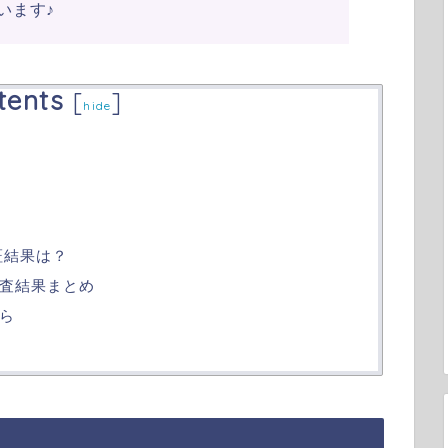
います♪
tents
[
]
hide
証結果は？
査結果まとめ
ら