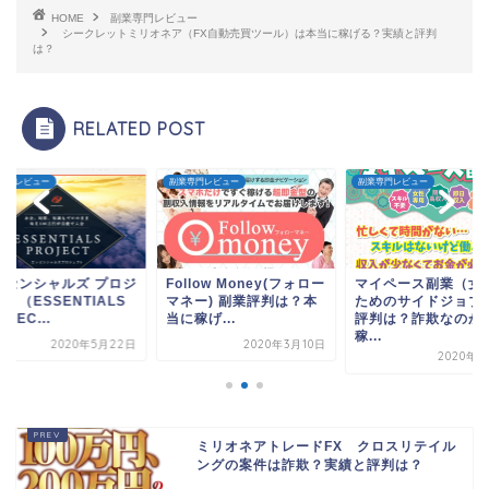
HOME
副業専門レビュー
シークレットミリオネア（FX自動売買ツール）は本当に稼げる？実績と評判
は？
RELATED POST
専門レビュー
副業専門レビュー
副業専門レビュー
ッセンシャルズ プロジ
Follow Money(フォロー
マイペース副業（女
ト（ESSENTIALS
マネー) 副業評判は？本
ためのサイドジョブ
OJEC...
当に稼げ...
評判は？詐欺なのか
稼...
2020年5月22日
2020年3月10日
2020年5
ミリオネアトレードFX クロスリテイル
ングの案件は詐欺？実績と評判は？