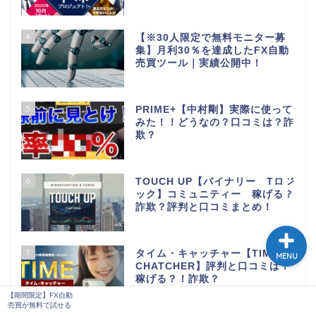
4
【※30人限定で無料モニター募
集】月利30％を達成したFX自動
売買ツール｜実績公開中！
5
PRIME+【中村剛】実際に使って
みた！！どうなの？口コミは？詐
欺？
【期間限定】FX自動売買
が無料で試せる
6
TOUCH UP【バイナリー Tロジ
ック】コミュニティー 稼げる？
詐欺？評判と口コミまとめ！
7
タイム・キャッチャー【TIME
MENU
CHATCHER】評判と口コミは？
稼げる？！詐欺？
【期間限定】FX自動
売買が無料で試せる