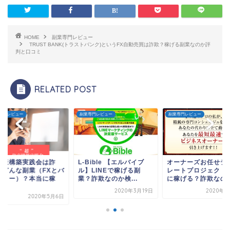
HOME
副業専門レビュー
TRUST BANK(トラストバンク)というFX自動売買は詐欺？稼げる副業なのか評
判と口コミ
RELATED POST
専門レビュー
副業専門レビュー
副業専門レビュー
資産構築実践会は詐
L-Bible 【エルバイブ
オーナーズお任せテ
？どんな副業（FXとバ
ル】LINEで稼げる副
レートプロジェクト 
ナリー）？本当に稼
業？詐欺なのか検...
に稼げる？詐欺なのか.
.
2020年3月19日
2020年9
2020年5月6日