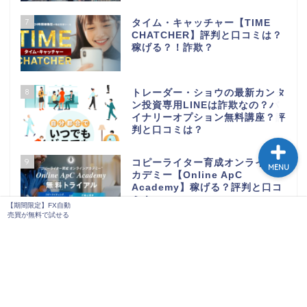
7
タイム・キャッチャー【TIME
CHATCHER】評判と口コミは？
稼げる？！詐欺？
【期間限定】FX自動売買
が無料で試せる
8
トレーダー・ショウの最新カンタ
ン投資専用LINEは詐欺なの？バ
イナリーオプション無料講座？評
判と口コミは？
9
コピーライター育成オンラインア
MENU
カデミー【Online ApC
Academy】稼げる？評判と口コ
ミ！
【期間限定】FX自動
売買が無料で試せる
10
prime+【谷原丈】バイナリー
サインツール検証！！稼げるの
か？？評判と口コミまとめ！
11
Ryo’s裁量コピートレードシステ