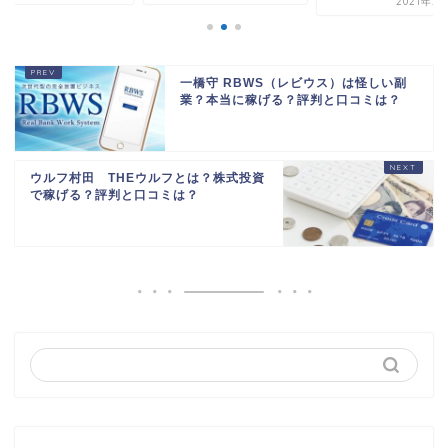
2021年2
一橋守 RBWS（レビウス）は怪しい副
業？本当に稼げる？評判と口コミは？
ウルフ村田 THEウルフとは？株式投資
で稼げる？評判と口コミは？