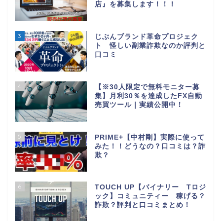
店』を募集します！！！
3
じぶんブランド革命プロジェク
ト 怪しい副業詐欺なのか評判と
口コミ
4
【※30人限定で無料モニター募
集】月利30％を達成したFX自動
売買ツール｜実績公開中！
5
PRIME+【中村剛】実際に使って
みた！！どうなの？口コミは？詐
欺？
6
TOUCH UP【バイナリー Tロジ
ック】コミュニティー 稼げる？
詐欺？評判と口コミまとめ！