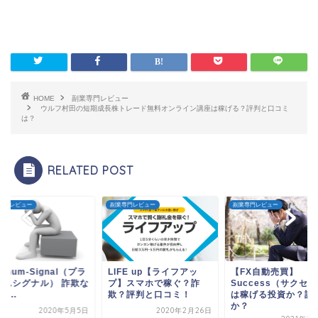
HOME
副業専門レビュー
ウルフ村田の短期成長株トレード無料オンライン講座は稼げる？評判と口コミ
は？
RELATED POST
専門レビュー
副業専門レビュー
副業専門レビュー
atinum-Signal（プラ
LIFE up【ライフアッ
【FX自動売買】
ナムシグナル） 詐欺な
プ】スマホで稼ぐ？詐
Success（サクセ
F...
欺？評判と口コミ！
は稼げる投資か？詐
か？
2020年5月5日
2020年2月26日