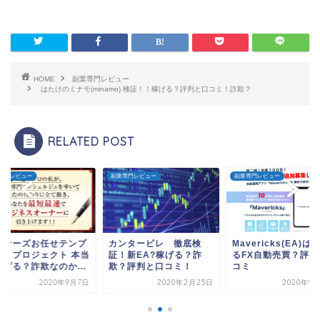
HOME
副業専門レビュー
はたけのミナモ(minamo) 検証！！稼げる？評判と口コミ！詐欺？
RELATED POST
専門レビュー
副業専門レビュー
副業専門レビュー
ーナーズお任せテンプ
カンタービレ 徹底検
Mavericks(EA)は
ートプロジェクト 本当
証！新EA?稼げる？詐
るFX自動売買？評判
稼げる？詐欺なのか...
欺？評判と口コミ！
コミ
2020年9月7日
2020年2月25日
2020年9