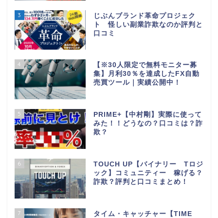
3
じぶんブランド革命プロジェク
ト 怪しい副業詐欺なのか評判と
口コミ
4
【※30人限定で無料モニター募
集】月利30％を達成したFX自動
売買ツール｜実績公開中！
5
PRIME+【中村剛】実際に使って
みた！！どうなの？口コミは？詐
欺？
6
TOUCH UP【バイナリー Tロジ
ック】コミュニティー 稼げる？
詐欺？評判と口コミまとめ！
7
タイム・キャッチャー【TIME