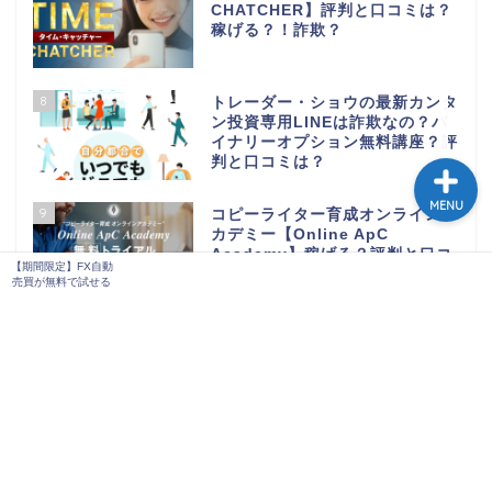
CHATCHER】評判と口コミは？
稼げる？！詐欺？
【期間限定】FX自動売買
が無料で試せる
8
トレーダー・ショウの最新カンタ
ン投資専用LINEは詐欺なの？バ
イナリーオプション無料講座？評
判と口コミは？
MENU
9
コピーライター育成オンラインア
カデミー【Online ApC
Academy】稼げる？評判と口コ
【期間限定】FX自動
ミ！
売買が無料で試せる
10
prime+【谷原丈】バイナリー
サインツール検証！！稼げるの
か？？評判と口コミまとめ！
11
Ryo’s裁量コピートレードシステ
ム 検証！評判と口コミ！稼げ
る？