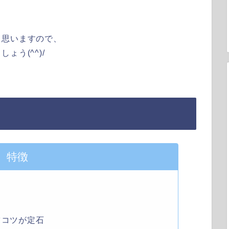
と思いますので、
う(^^)/
特徴
ツコツが定石