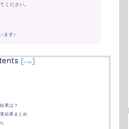
みてください。
、
います♪
tents
[
]
hide
証結果は？
調査結果まとめ
ら