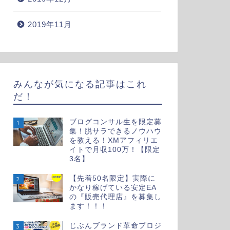
2019年11月
みんなが気になる記事はこれ
だ！
ブログコンサル生を限定募
1
集！脱サラできるノウハウ
を教える！XMアフィリエ
イトで月収100万！【限定
3名】
【先着50名限定】実際に
2
かなり稼げている安定EA
の『販売代理店』を募集し
ます！！！
じぶんブランド革命プロジ
3