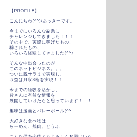
【PROFILE】
こんにちわ(^^)/あっきーです。
今までにいろんな副業に
チャレンジしてきました！！！
その中で、実際に稼げたもの、
騙されたもの、
いろいろ経験してきました(^^♪
そんな中出会ったのが
このネットビジネス。。。
ついに脱サラまで実現し、
収益は月収3桁を実現！！
今までの経験を活かし、
皆さんに有益な情報を
展開していけたらと思っています！！！
趣味は漫画とバレーボール(^^
大好きな食べ物は
らーめん、焼肉、とうふ
こんな僕を今後ともよろしくお願いいた