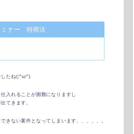
10セミナー 特商法
ね(;^ω^)
を仕入れることが困難になりますし
が出てきます。
用できない案件となってしまいます、、、、、。