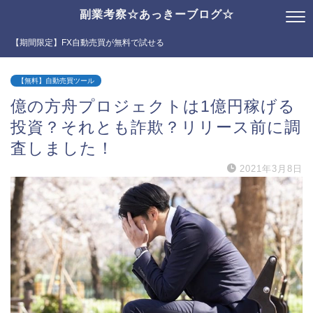
副業考察☆あっきーブログ☆
【期間限定】FX自動売買が無料で試せる
【無料】自動売買ツール
億の方舟プロジェクトは1億円稼げる
投資？それとも詐欺？リリース前に調
査しました！
2021年3月8日