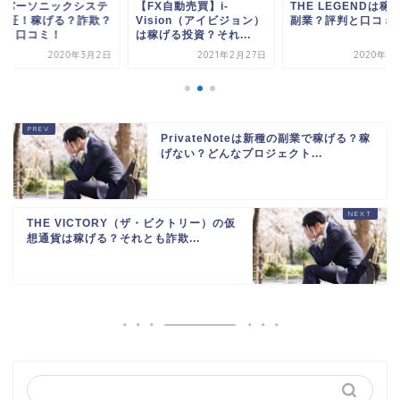
FX自動売買】i-
THE LEGENDは稼げる
オーバーソニックシ
ision（アイビジョン）
副業？評判と口コミ
ム 検証！稼げる？
稼げる投資？それ...
評判と口コミ！
2021年2月27日
2020年10月5日
2020年
PrivateNoteは新種の副業で稼げる？稼
げない？どんなプロジェクト...
THE VICTORY（ザ・ビクトリー）の仮
想通貨は稼げる？それとも詐欺...