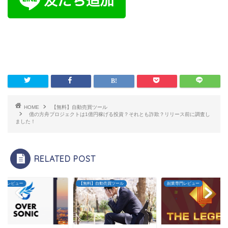
HOME
【無料】自動売買ツール
億の方舟プロジェクトは1億円稼げる投資？それとも詐欺？リリース前に調査し
ました！
RELATED POST
無料】自動売買ツール
副業専門レビュー
副業専門レビュー