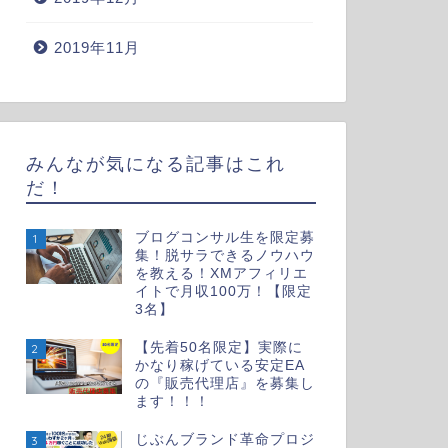
2019年11月
みんなが気になる記事はこれ
だ！
ブログコンサル生を限定募
1
集！脱サラできるノウハウ
を教える！XMアフィリエ
イトで月収100万！【限定
3名】
【先着50名限定】実際に
2
かなり稼げている安定EA
の『販売代理店』を募集し
ます！！！
じぶんブランド革命プロジ
3