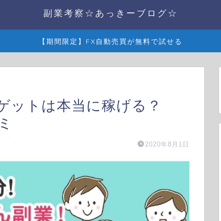
副業考察☆あっきーブログ☆
【期間限定】FX自動売買が無料で試せる
ゲットは本当に稼げる？
ミ
2020年8月1日