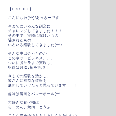
【PROFILE】
こんにちわ(^^)/あっきーです。
今までにいろんな副業に
チャレンジしてきました！！！
その中で、実際に稼げたもの、
騙されたもの、
いろいろ経験してきました(^^♪
そんな中出会ったのが
このネットビジネス。。。
ついに脱サラまで実現し、
収益は月収3桁を実現！！
今までの経験を活かし、
皆さんに有益な情報を
展開していけたらと思っています！！！
趣味は漫画とバレーボール(^^
大好きな食べ物は
らーめん、焼肉、とうふ
こんな僕を今後ともよろしくお願いいた