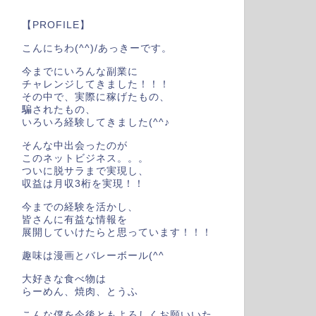
【PROFILE】
こんにちわ(^^)/あっきーです。
今までにいろんな副業に
チャレンジしてきました！！！
その中で、実際に稼げたもの、
騙されたもの、
いろいろ経験してきました(^^♪
そんな中出会ったのが
このネットビジネス。。。
ついに脱サラまで実現し、
収益は月収3桁を実現！！
今までの経験を活かし、
皆さんに有益な情報を
展開していけたらと思っています！！！
趣味は漫画とバレーボール(^^
大好きな食べ物は
らーめん、焼肉、とうふ
こんな僕を今後ともよろしくお願いいた