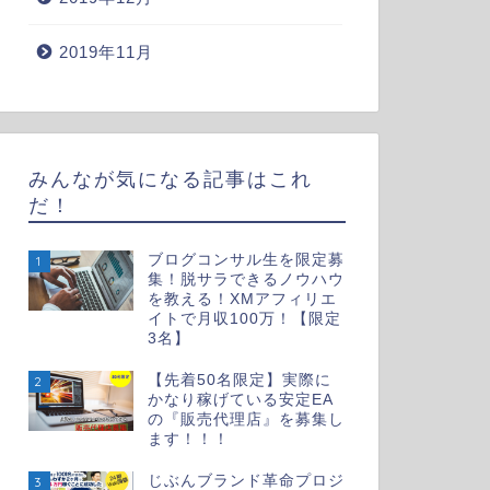
2019年11月
みんなが気になる記事はこれ
だ！
ブログコンサル生を限定募
1
集！脱サラできるノウハウ
を教える！XMアフィリエ
イトで月収100万！【限定
3名】
【先着50名限定】実際に
2
かなり稼げている安定EA
の『販売代理店』を募集し
ます！！！
じぶんブランド革命プロジ
3